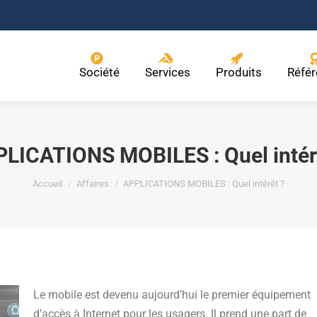
Société
Services
Produits
Réfé
LICATIONS MOBILES : Quel intér
Vous êtes ici :
Accueil
Affaires
APPLICATIONS MOBILES : Quel intérêt ?
Le mobile est devenu aujourd’hui le premier équipement
d’accès à Internet pour les usagers. Il prend une part de