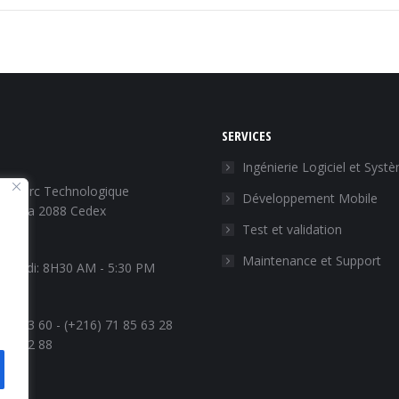
SERVICES
Ingénierie Logiciel et Syst
i2 Parc Technologique
Développement Mobile
 Ariana 2088 Cedex
Test et validation
Maintenance et Support
endredi: 8H30 AM - 5:30 PM
e:
 85 63 60 - (+216) 71 85 63 28
 85 82 88
ous sur :