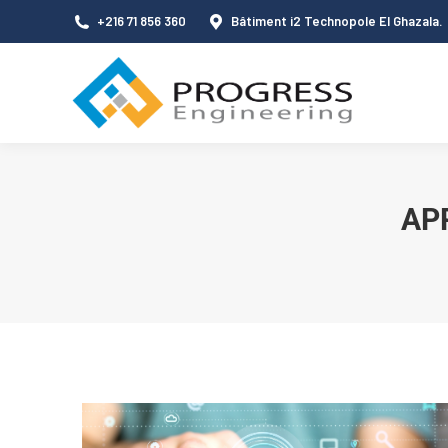
+216 71 856 360
Bâtiment i2 Technopole El Ghazala.
APP