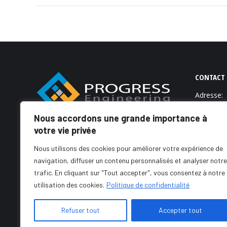
CONTACT
Adresse:
Bâtiment 
Nous accordons une grande importance à
Elgazala,
votre vie privée
Progress Engineering est une société de
Horaires:
services informatiques spécialisée dans
Nous utilisons des cookies pour améliorer votre expérience de
Lundi - V
l’étude, le conseil et le développement
navigation, diffuser un contenu personnalisés et analyser notre
informatique. Crée en 2000 par trois
Téléphon
trafic. En cliquant sur "Tout accepter", vous consentez à notre
ingénieurs, notre société a acquit un
(+216) 71
utilisation des cookies.
Politique de confidentialité
savoir faire…
Lire la suite.
(+216) 71
Refuser tout
Accepter tout
Trouvez n