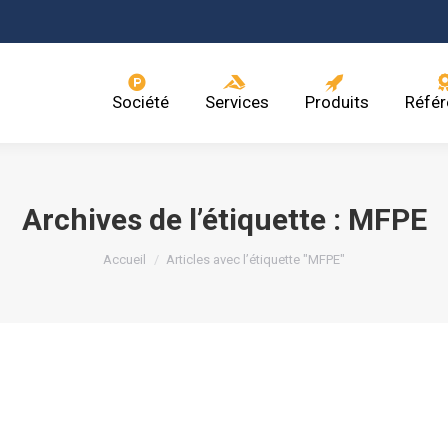
Société
Services
Produits
Référ
Archives de l’étiquette :
MFPE
Vous êtes ici :
Accueil
Articles avec l’étiquette "MFPE"