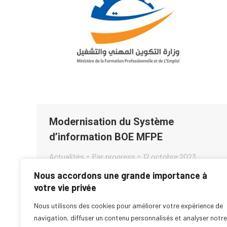
Modernisation du Système
d’information BOE MFPE
Actualités
Par
progress
12 octobre 2023
Nous accordons une grande importance à
Progress Engineering a finalisé la mise en place
votre vie privée
des améliorations sur le Système d’Information de
la Direction générale du placement à l’étranger et
Nous utilisons des cookies pour améliorer votre expérience de
de la main d’oeuvre étrangère (Ministère de l’Emploi
navigation, diffuser un contenu personnalisés et analyser notre